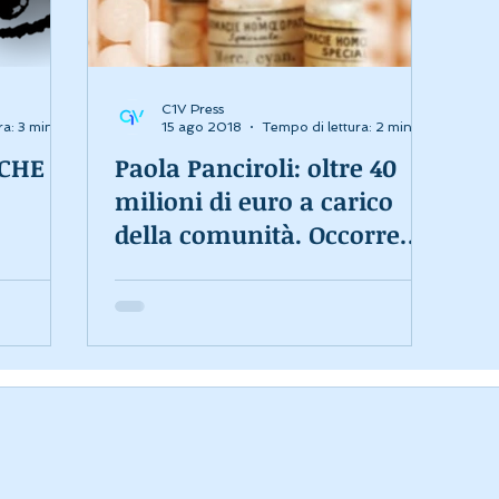
C1V Press
ra: 3 min
15 ago 2018
Tempo di lettura: 2 min
ICHE
Paola Panciroli: oltre 40
milioni di euro a carico
della comunità. Occorre
una chiara
regolamentazio