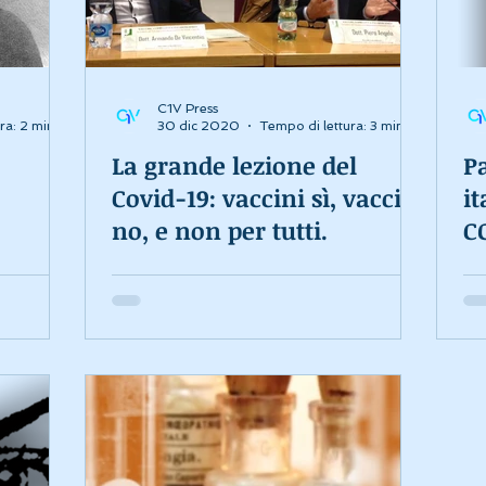
C1V Press
ra: 2 min
30 dic 2020
Tempo di lettura: 3 min
La grande lezione del
P
Covid-19: vaccini sì, vaccini
it
no, e non per tutti.
C