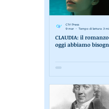
C1V Press
9 mar
Tempo di lettura: 3 m
CLAUDIA: il romanzo 
oggi abbiamo bisog