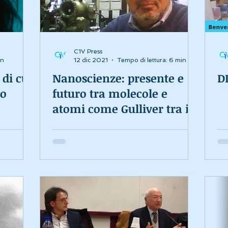
C1V Press
in
12 dic 2021
Tempo di lettura: 6 min
di cui
Nanoscienze: presente e
D
no
futuro tra molecole e
atomi come Gulliver tra i
Lillipuziani