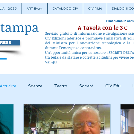
LIA - 2026
ART Event
CATALOGO C1V
C1V FILM
DIALOGHI CO
stampa
Rimaniamo in cont
A Tavola con le 3 C
Servizio gratuito di informazione e divulgazione sci
C1V Edizioni aderisce e promuove l'iniziativa di Soli
PRESS
del Ministro per l'Innovazione tecnologica e la D
durante l'emergenza conoravirus.
Un'opportunità unica per conoscere i SEGRETI DEL
tra bufale da sfatare e corrette abitudini per vivere be
Vai
QUI
,
Attualità
Scienza
Teatro
Società
C1V Edu