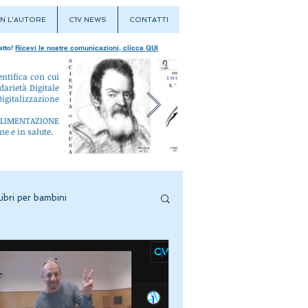
N L'AUTORE
C1V NEWS
CONTATTI
atto!
Ricevi le nostre comunicazioni, clicca QUI
entifica con cui
darietà Digitale
igitalizzazione
L'ALIMENTAZIONE
ne e in salute.
Libri per bambini