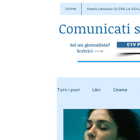
HOME
Premio Letterario OLTRE LA SOG
Comunicati 
Sei un giornalista?
C1V 
Scrivici --->
Tutti i post
Libri
Cinema