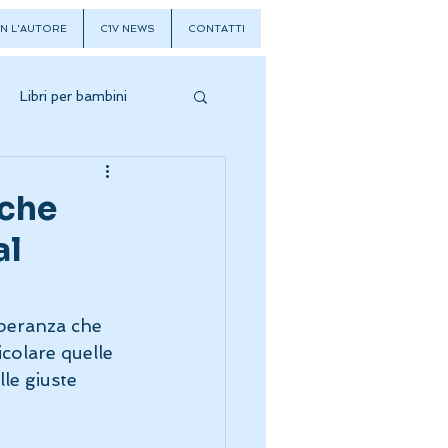
N L'AUTORE
C1V NEWS
CONTATTI
Libri per bambini
nche
al
speranza che 
colare quelle 
lle giuste 