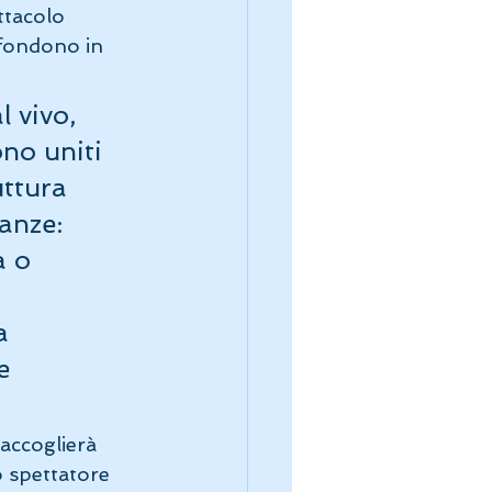
ttacolo 
 fondono in 
 vivo, 
no uniti 
uttura 
anze: 
a o 
a 
e 
accoglierà 
 spettatore 