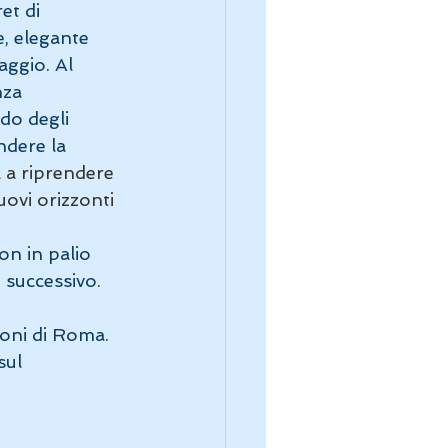
et di 
, elegante 
aggio. Al 
nza 
do degli 
ndere la 
a a riprendere 
uovi orizzonti 
on in palio 
 successivo. 
oni di Roma. 
sul 