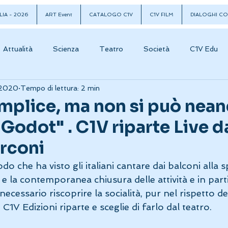
LIA - 2026
ART Event
CATALOGO C1V
C1V FILM
DIALOGHI CO
Attualità
Scienza
Teatro
Società
C1V Edu
 2020
Tempo di lettura: 2 min
mplice, ma non si può nea
Godot" . C1V riparte Live d
rconi
do che ha visto gli italiani cantare dai balconi alla 
e la contemporanea chiusura delle attività e in parti
necessario riscoprire la socialità, pur nel rispetto de
C1V Edizioni riparte e sceglie di farlo dal teatro. 