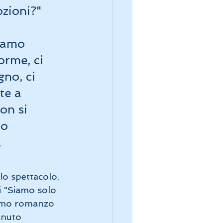
zioni?" 
iamo 
forme, ci 
no, ci 
te a 
on si 
o 
 
lo spettacolo, 
di "Siamo solo 
nimo romanzo 
enuto 