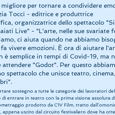
migliore per tornare a condividere emo
ia Tocci - editrice e produttrice 
ica, organizzatrice dello spettacolo "S
paiati Live" - "L'arte, nelle sue svariate 
siamo, ci aiuta quando ne abbiamo bisog
 fa vivere emozioni. È ora di aiutare l'ar
on è semplice in tempi di Covid-19, ma n
 attendere "Godot". Per questo abbiam
o spettacolo che unisce teatro, cinema,
bri".
rtare sostegno a tutte le categorie dei lavoratori del
e di entrare in teatro con la prima visione assoluta 
ortometraggio prodotto da C1V Film, tratto dall’omo
, appena uscito dal circuito festivaliero dove ha ott