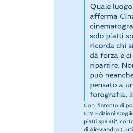
Quale luogo 
afferma Cinz
cinematograf
solo piatti s
ricorda chi 
dà forza e ci
ripartire. N
può neanche
pensato a un
fotografia, li
Con l'intento di po
C1V Edizioni scegli
piatti spaiati", c
di Alessandro Curti