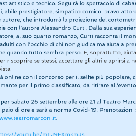
ast artistico e tecnico. Seguirà lo spettacolo di cabar
 abile prestigiatore, simpatico comico, bravo attore
 autore, che introdurrà la proiezione del cortometr
pie con l'autore Alessandro Curti. Dalla sua esperie
atore, al suo quarto romanzo, Curti racconta il mon
 adulti con l'occhio di chi non giudica ma aiuta a pre
che quando tutto sembra perso
. E, soprattutto, aiut
r riscoprire se stessi, accettare gli altri e aprirsi a n
vista.
 online con il concorso per il selfie più popolare, c
mante per il primo classificato, da ritirare all'evento
er sabato 26 settembre alle ore 21 al Teatro Marc
 paio di ore e sarà a norma Covid-19. Prenotazioni 
www.teatromarconi.it
.
ttps://youtu.be/mLJ9FXmkmJs