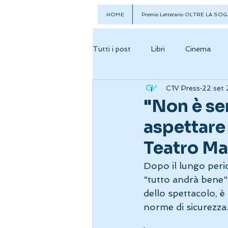
HOME
Premio Letterario OLTRE LA SOG
Tutti i post
Libri
Cinema
C1V Press
22 set
"Non è se
aspettare 
Teatro Ma
Dopo il lungo perio
"tutto andrà bene" 
dello spettacolo, è 
norme di sicurezza. 