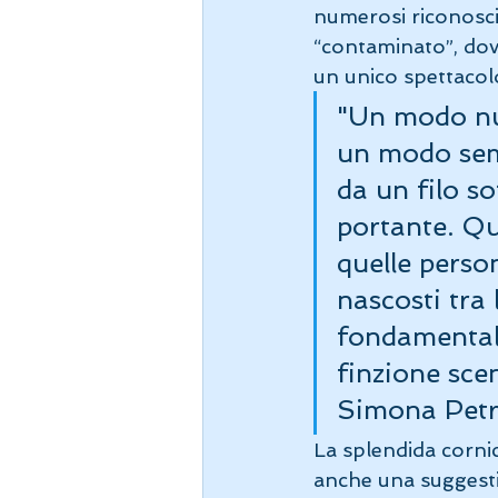
numerosi riconosci
“contaminato”, dov
un unico spettacolo
"Un modo nuo
un modo semp
da un filo so
portante. Qu
quelle perso
nascosti tra 
fondamentali
finzione sce
Simona Petre
La splendida cornic
anche una suggesti