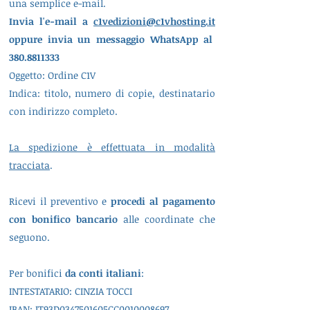
una semplice e-mail.
Invia l'e-mail a
c1vedizioni@c1vhosting.it
oppure invia un messaggio WhatsApp al
380.8811333
Oggetto: Ordine C1V
Indica: titolo, numero di copie, destinatario
con indirizzo completo.
La spedizione è effettuata in modalità
tracciata
.
Ricevi il preventivo e
procedi al pagamento
con bonifico bancario
alle coordinate che
seguono.
Per bonifici
da conti italiani
:
INTESTATARIO: CINZIA TOCCI
IBAN: IT93D0347501605CC0010008697