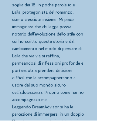
soglia dei 18. In poche parole io e
Laila, protagonista del romanzo,
siamo cresciute insieme. Mi piace
immaginare che chi legge possa
notarlo dall’evoluzione dello stile con
cui ho scritto questa storia e dal
cambiamento nel modo di pensare di
Laila che via via si raffina,
permeandosi di riflessioni profonde e
portandola a prendere decisioni
difficili che la accompagneranno a
uscire dal suo mondo sicuro
dell’adolescenza. Proprio come hanno
accompagnato me.
Leggendo DreamAdvisor si ha la
percezione di immergersi in un doppio
libro: le esperienze di vita di Laila si
articolano tra le strade trafficate di