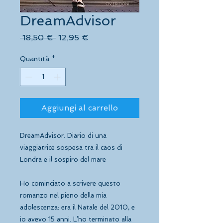
DreamAdvisor
Prezzo
Prezzo
 18,50 € 
12,95 €
regolare
scontato
Quantità
*
Aggiungi al carrello
DreamAdvisor. Diario di una
viaggiatrice sospesa tra il caos di
Londra e il sospiro del mare
Ho cominciato a scrivere questo
romanzo nel pieno della mia
adolescenza: era il Natale del 2010, e
io avevo 15 anni. L’ho terminato alla