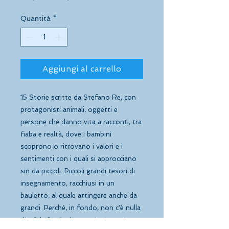
regolare
scontato
Quantità
*
Aggiungi al carrello
15 Storie scritte da Stefano Re, con 
protagonisti animali, oggetti e 
persone che danno vita a racconti, tra 
fiaba e realtà, dove i bambini 
scoprono o ritrovano i valori e i 
sentimenti con i quali si approcciano 
sin da piccoli. Piccoli grandi tesori di 
insegnamento, racchiusi in un 
bauletto, al quale attingere anche da 
grandi. Perché, in fondo, non c'è nulla 
di più bello che leggere insieme ai 