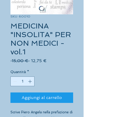
SKU: 60010
MEDICINA
"INSOLITA" PER
NON MEDICI -
vol.1
Prezzo
Prezzo
 15,00 € 
12,75 €
regolare
scontato
Quantità
*
Aggiungi al carrello
Scrive Piero Angela nella prefazione di 