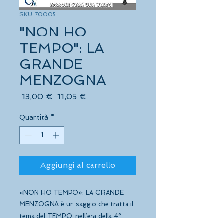
SKU: 70005
"NON HO
TEMPO": LA
GRANDE
MENZOGNA
Prezzo
Prezzo
 13,00 € 
11,05 €
regolare
scontato
Quantità
*
Aggiungi al carrello
«NON HO TEMPO»: LA GRANDE
MENZOGNA è un saggio che tratta il
tema del TEMPO, nell’era della 4°