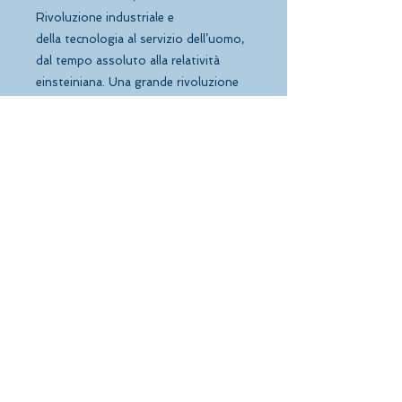
Rivoluzione industriale e
della tecnologia al servizio dell’uomo,
dal tempo assoluto alla relatività
einsteiniana. Una grande rivoluzione
affrontata da Danilo Serra in questa
epoca dominata dalla fretta, dalla
confusione e dall’affermazione “Non
ho tempo”, con un testo unitario e
sistematico, originale e maturo,
arricchito dalle illustrazioni a cura di
Enrico Carimi, che rendono in “forma”
visiva alcuni concetti-chiave presenti
nel libro.
C1V di Cinzia Tocci
Via A. Millevoi 681 Roma
REA
1405086
P.IVA
12827221008
c1vedizioni@c1vhosting.it