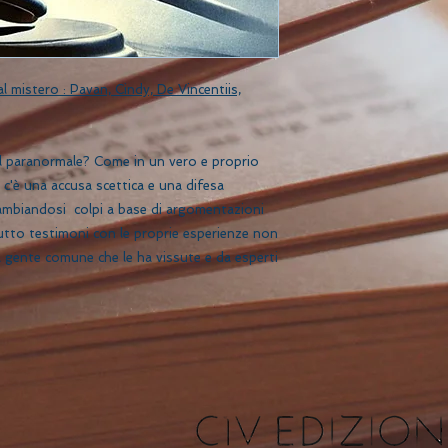
l mistero : Pavan, Cindy, De Vincentiis,
 al paranormale? Come in un vero e proprio
 c'è una accusa scettica e una difesa
ambiandosi colpi a base di argomentazioni
tutto testimoni con le proprie esperienze non
a gente comune che le ha vissute e da esperti