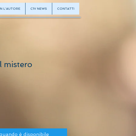
N L'AUTORE
C1V NEWS
CONTATTI
l mistero
quando è disponibile