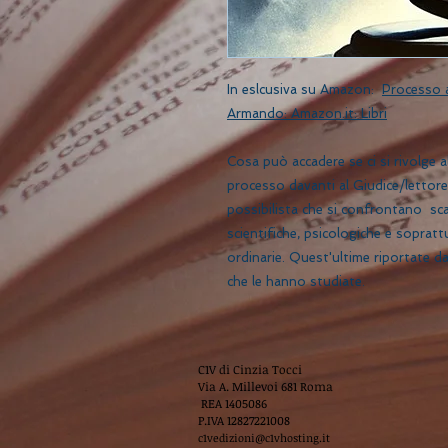
In eslcusiva su Amazon:
Processo a
Armando: Amazon.it: Libri
Cosa può accadere se ci si rivolge
processo davanti al Giudice/lettore
possibilista che si confrontano sc
scientifiche, psicologiche e soprat
ordinarie. Quest'ultime riportate d
che le hanno studiate.
C1V di Cinzia Tocci
Via A. Millevoi 681 Roma
REA 1405086
P.IVA 12827221008
c1vedizioni@c1vhosting.it