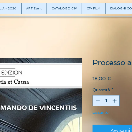
LIA - 2026
ART Event
CATALOGO C1V
C1V FILM
DIALOGHI CO
Processo a
Prezzo
18,00 €
Quantità
*
Esaurito
Avvisami 