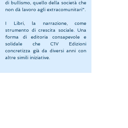
di bullismo, quello della società che 
non dà lavoro agli extracomunitari". 
I Libri, la narrazione, come 
strumento di crescita sociale. Una 
forma di editoria consapevole e 
solidale che C1V Edizioni 
concretizza già da diversi anni con 
altre simili iniziative.
Per la prima volta, su richiesta della 
Maestra della scuola elementare, 
abbiamo incontrato giovani lettori 
"più piccoli", una classe molto 
attenta, partecipe, curiosa e 
riflessiva, che ci stimola a 
continuare con iniziative come 
queste tra i banchi di scuola, nel 