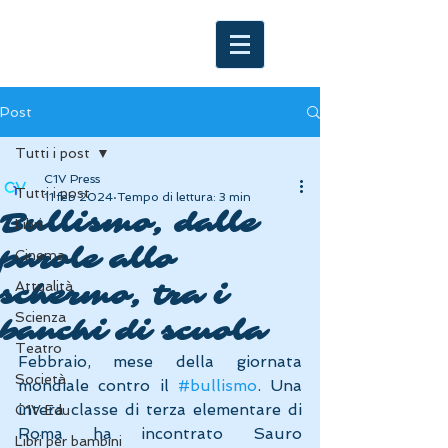
Post
Tutti i post
C1V Press
Tutti i post
11 feb 2024
Tempo di lettura: 3 min
Bullismo, dalle
Libri
parole allo
Cinema
Attualità
schermo, tra i
Scienza
banchi di scuola
Teatro
Febbraio, mese della giornata 
Società
mondiale contro il 
#bullismo
. Una 
intera classe di terza elementare di 
C1V Edu
Roma ha incontrato Sauro 
Libri per bambini