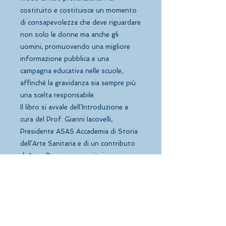
costituito e costituisce un momento 
di consapevolezza che deve riguardare 
non solo le donne ma anche gli 
uomini, promuovendo una migliore 
informazione pubblica e una 
campagna educativa nelle scuole, 
affinché la gravidanza sia sempre più 
una scelta responsabile.
Il libro si avvale dell’Introduzione a 
cura del Prof. Gianni Iacovelli, 
Presidente ASAS Accademia di Storia 
dell’Arte Sanitaria e di un contributo 
di Anna Pavignano, scrittrice e 
sceneggiatrice.
In copertina: “ANDROGINO” della 
pittrice Maria Pia Taverna, 2006. Il 
libro si arricchisce all’interno di 
ulteriori sue raffigurazioni artistiche. 