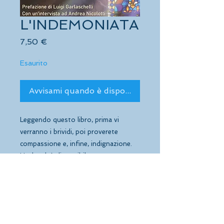
L'INDEMONIATA
Prezzo
7,50 €
Esaurito
Avvisami quando è disponibile
Leggendo questo libro, prima vi
verranno i brividi, poi proverete
compassione e, infine, indignazione.
L'e-book è disponibile su
Amazon:
L'INDEMONIATA eBook : De
Vincentiis, Armando, Garlaschelli, Luigi:
Amazon.it: Kindle Store