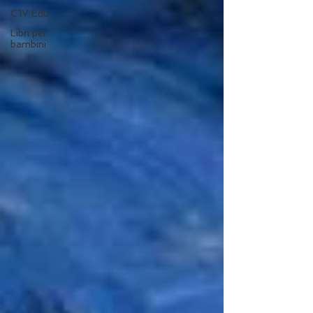
C1V Edu
Libri per
bambini