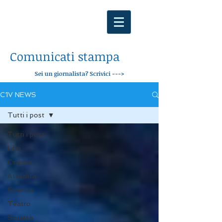
Comunicati stampa
Sei un giornalista? Scrivici --->
C1V NEWS
Tutti i post
Tutti i post
Libri
Cinema
Attualità
Scienza
Teatro
Società