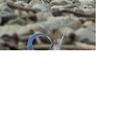
C1V Press
12 mag 2023
Tempo di lettura: 3 min
Mai più sole, lo slogan di C1V
per festeggiare le mamme