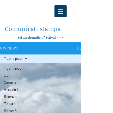
Comunicati stampa
Sei un giornalista? Scrivici --->
C1V NEWS
Tutti i post
Tutti i post
Libri
Cinema
Attualità
Scienza
Teatro
Società