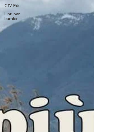
C1V Edu
Libri per
bambini