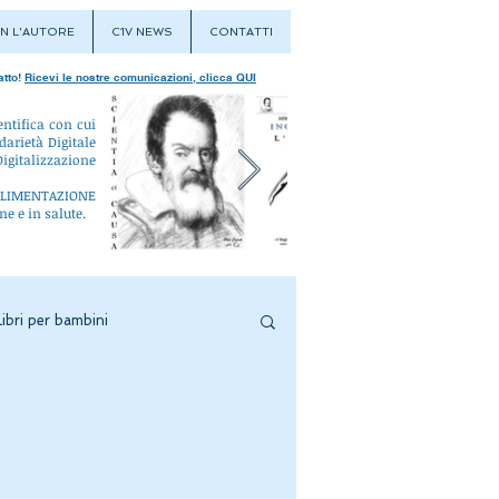
N L'AUTORE
C1V NEWS
CONTATTI
atto!
Ricevi le nostre comunicazioni, clicca QUI
entifica con cui
darietà Digitale
igitalizzazione
L'ALIMENTAZIONE
ne e in salute.
Libri per bambini