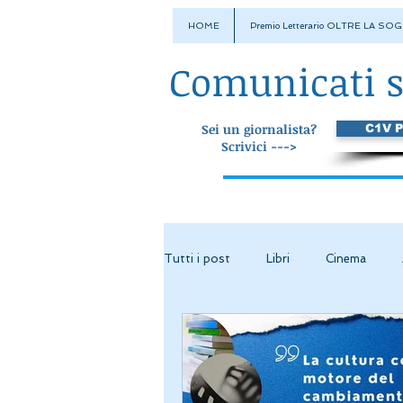
HOME
Premio Letterario OLTRE LA SOG
Comunicati 
Sei un giornalista?
C1V 
Scrivici --->
Tutti i post
Libri
Cinema