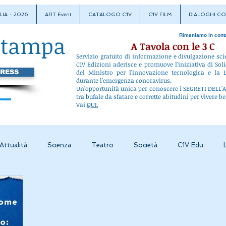
LIA - 2026
ART Event
CATALOGO C1V
C1V FILM
DIALOGHI CO
stampa
Rimaniamo in cont
A Tavola con le 3 C
Servizio gratuito di informazione e divulgazione sci
C1V Edizioni aderisce e promuove l'iniziativa di Soli
PRESS
del Ministro per l'Innovazione tecnologica e la D
durante l'emergenza conoravirus.
Un'opportunità unica per conoscere i SEGRETI DEL
tra bufale da sfatare e corrette abitudini per vivere be
Vai
QUI
,
Attualità
Scienza
Teatro
Società
C1V Edu