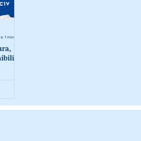
a: 1 min
ura,
ibilità