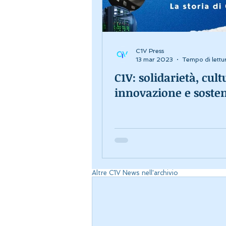
C1V Press
13 mar 2023
Tempo di lettur
C1V: solidarietà, cult
innovazione e sosten
Altre C1V News nell'archivio