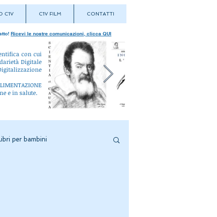
 C1V
C1V FILM
CONTATTI
atto!
Ricevi le nostre comunicazioni, clicca QUI
entifica con cui
darietà Digitale
igitalizzazione
L'ALIMENTAZIONE
ne e in salute.
Libri per bambini