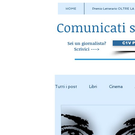
HOME
Premio Letterario OLTRE L
Comunicati 
Sei un giornalista?
C1V 
Scrivici --->
Tutti i post
Libri
Cinema