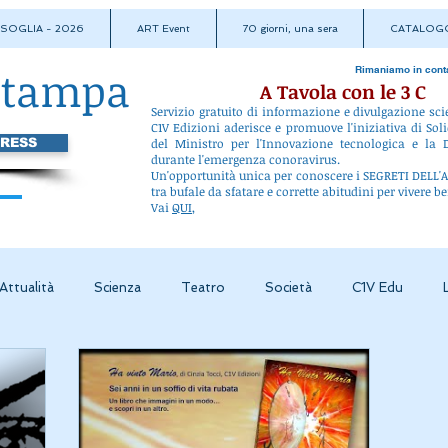
A SOGLIA - 2026
ART Event
70 giorni, una sera
CATALOGO
stampa
Rimaniamo in cont
A Tavola con le 3 C
Servizio gratuito di informazione e divulgazione sci
C1V Edizioni aderisce e promuove l'iniziativa di Soli
PRESS
del Ministro per l'Innovazione tecnologica e la D
durante l'emergenza conoravirus.
Un'opportunità unica per conoscere i SEGRETI DEL
tra bufale da sfatare e corrette abitudini per vivere be
Vai
QUI
,
Attualità
Scienza
Teatro
Società
C1V Edu