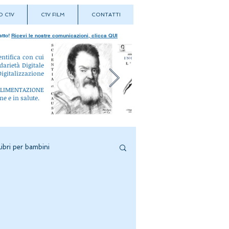
 C1V
C1V FILM
CONTATTI
atto!
Ricevi le nostre comunicazioni, clicca QUI
entifica con cui
darietà Digitale
igitalizzazione
L'ALIMENTAZIONE
ne e in salute.
Libri per bambini