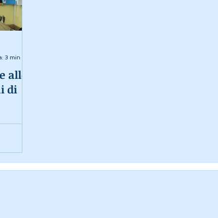
a: 3 min
e allo
i di