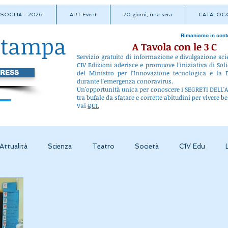
A SOGLIA - 2026
ART Event
70 giorni, una sera
CATALOGO
stampa
Rimaniamo in cont
A Tavola con le 3 C
Servizio gratuito di informazione e divulgazione sci
C1V Edizioni aderisce e promuove l'iniziativa di Soli
PRESS
del Ministro per l'Innovazione tecnologica e la D
durante l'emergenza conoravirus.
Un'opportunità unica per conoscere i SEGRETI DEL
tra bufale da sfatare e corrette abitudini per vivere be
Vai
QUI
,
Attualità
Scienza
Teatro
Società
C1V Edu