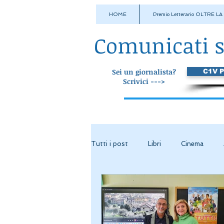
HOME
Premio Letterario OLTRE L
Comunicati 
Sei un giornalista?
C1V 
Scrivici --->
Tutti i post
Libri
Cinema