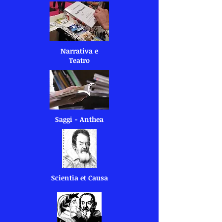
Narrativa e
Teatro
Saggi - Anthea
Scientia et Causa