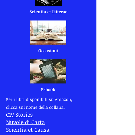
Scientia et Litterae
Occasioni
E-book
Per i libri disponibili su Amazon,
clicca sul nome della collana:
C1V Stories
Nuvole di Carta
Scientia et Causa