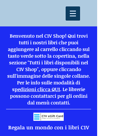
Benvenuto nel C1V Shop! Qui trovi
tutti i nostri libri che puoi
aggiungere al carrello cliccando sul
tasto verde sotto la copertina, nella
sezione "Tutti i libri disponibili nel
C1V Shop", oppure cliccando
sull'immagine delle singole collane.
Per le info sulle modalità di
s
pedizioni clicca QUI
. Le librerie
possono contattarci per gli ordini
dal menù contatti.
Regala un mondo con i libri C1V