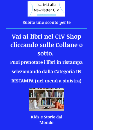
Subito uno sconto per te
Vai ai libri nel C1V Shop
cliccando sulle Collane o
sotto.
Puoi prenotare i libri in ristampa
selezionando dalla Categoria IN
RISTAMPA (nel menù a sinistra)
Kids e Storie dal
Mondo