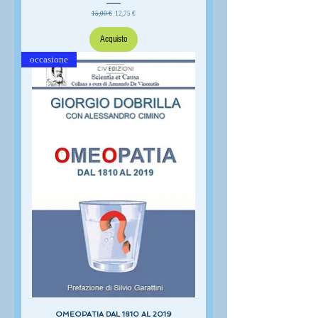
Prezzo regolare
Prezzo scontato
15,00 €
12,75 €
Acquisto
occasione
OMEOPATIA DAL 1810 AL 2019