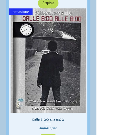
Acquisto
occasione
Dalle 8:00 alle 8:00
Prezzo regolare
Prezzo scontato
10,00 €
6,00 €