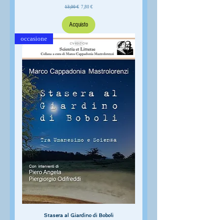
Prezzo regolare
Prezzo scontato
13,00 €
7,80 €
Acquisto
occasione
Stasera al Giardino di Boboli