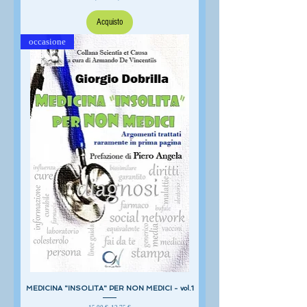
Acquisto
occasione
MEDICINA "INSOLITA" PER NON MEDICI - vol.1
Prezzo regolare
Prezzo scontato