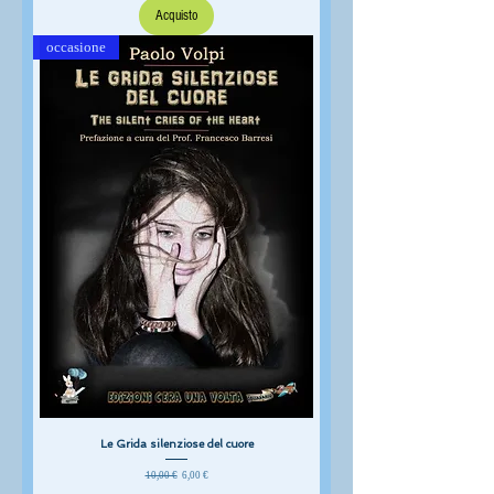
Acquisto
occasione
Le Grida silenziose del cuore
Prezzo regolare
Prezzo scontato
10,00 €
6,00 €