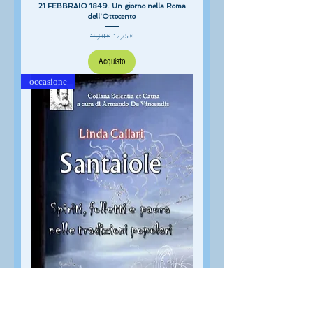
21 FEBBRAIO 1849. Un giorno nella Roma
dell'Ottocento
Prezzo regolare
Prezzo scontato
15,00 €
12,75 €
Acquisto
occasione