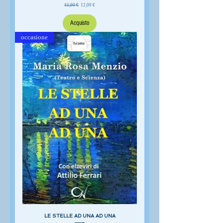
Prezzo regolare
Prezzo scontato
15,00 €
12,00 €
Acquisto
occasione
LE STELLE AD UNA AD UNA