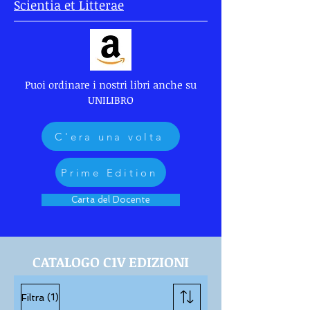
Scientia et Litterae
Puoi ordinare i nostri libri anche su
UNILIBRO
C'era una volta
Prime Edition
Carta del Docente
CATALOGO C1V EDIZIONI
(1)
Filtra