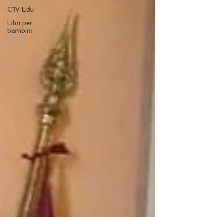
C1V Edu
Libri per
bambini