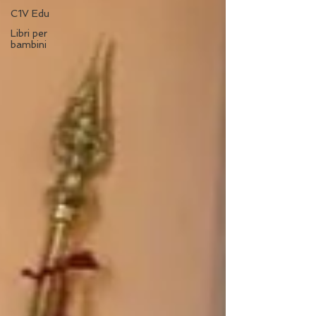
C1V Edu
Libri per
bambini