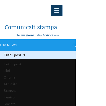
Comunicati stampa
Sei un giornalista? Scrivici --->
C1V NEWS
Tutti i post
Tutti i post
Libri
Cinema
Attualità
Scienza
Teatro
Società