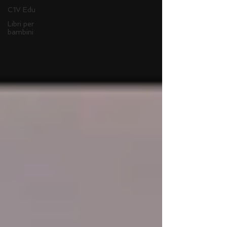
C1V Edu
Libri per
bambini