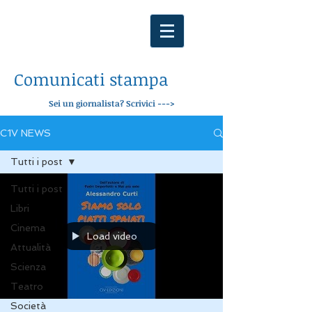
Comunicati stampa
Sei un giornalista? Scrivici --->
C1V NEWS
Tutti i post
Tutti i post
Libri
Cinema
Load video
Attualità
Scienza
Teatro
Società